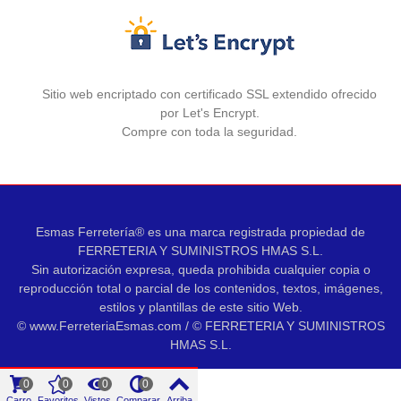
Sitio web encriptado con certificado SSL extendido ofrecido
por Let's Encrypt.
Compre con toda la seguridad.
Esmas Ferretería® es una marca registrada propiedad de
FERRETERIA Y SUMINISTROS HMAS S.L.
Sin autorización expresa, queda prohibida cualquier copia o
reproducción total o parcial de los contenidos, textos, imágenes,
estilos y plantillas de este sitio Web.
© www.FerreteriaEsmas.com / © FERRETERIA Y SUMINISTROS
HMAS S.L.
0
0
0
0
Carro
Favoritos
Vistos
Comparar
Arriba