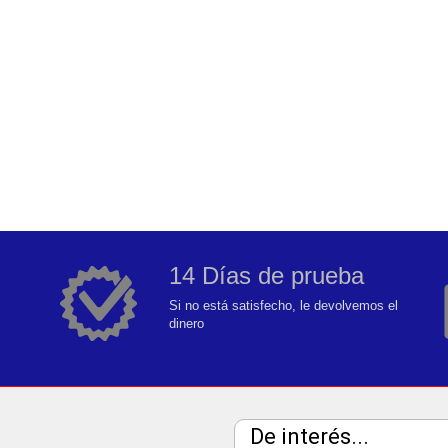
14 Días de prueba
Si no está satisfecho, le devolvemos el
dinero
De interés...