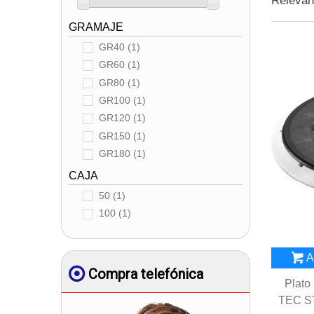
Releva
GRAMAJE
GR40
(1)
GR60
(1)
GR80
(1)
GR100
(1)
GR120
(1)
GR150
(1)
GR180
(1)
GR220
(1)
CAJA
GR240
(1)
50
(1)
100
(1)
A
Compra telefónica
Plato
TEC S