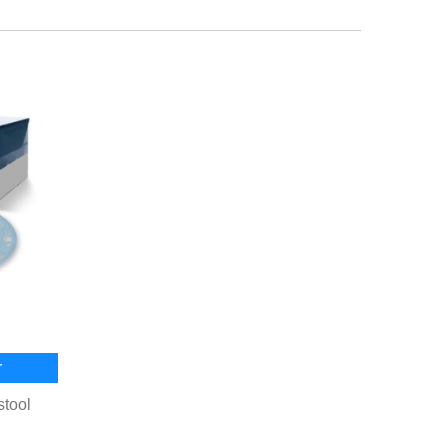
r
stool