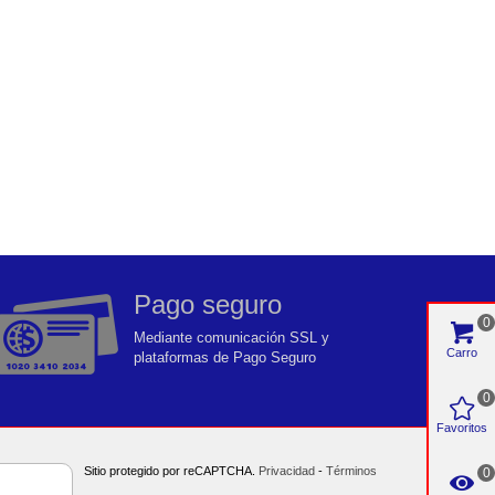
Pago seguro
0
Mediante comunicación SSL y
Carro
plataformas de Pago Seguro
0
Favoritos
Sitio protegido por reCAPTCHA.
Privacidad
-
Términos
0