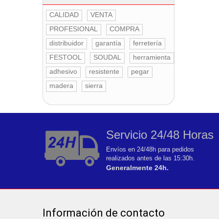
CALIDAD
VENTA
PROFESIONAL
COMPRA
distribuidor
garantía
ferretería
FESTOOL
SOUDAL
herramienta
adhesivo
resistente
pegar
madera
sierra
Servicio 24/48 Horas
Envíos en 24/48h para pedidos
realizados antes de las 15:30h.
Generalmente 24h.
Información de contacto