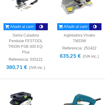
Añadir al carrito
Añadir al carrito
Sierra Caladora
Ingletadora Virutex
Pendular FESTOOL
TM33W
TRION PSB 300 EQ-
Referencia: 251422
Plus
635,25 €
(IVA inc.)
Referencia: 015121
380,71 €
(IVA inc.)