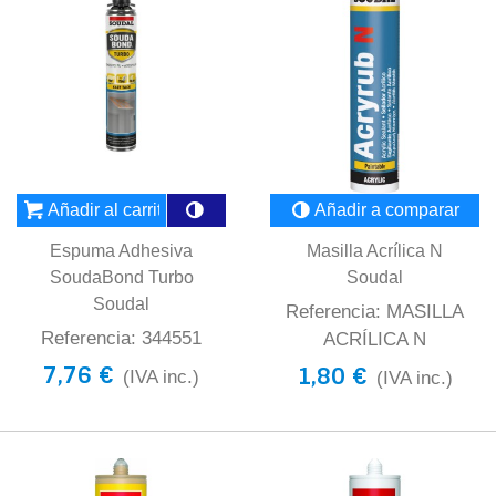
Añadir al carrito
Añadir a comparar
Espuma Adhesiva
Masilla Acrílica N
SoudaBond Turbo
Soudal
Soudal
Referencia: MASILLA
Referencia: 344551
ACRÍLICA N
7,76 €
1,80 €
(IVA inc.)
(IVA inc.)