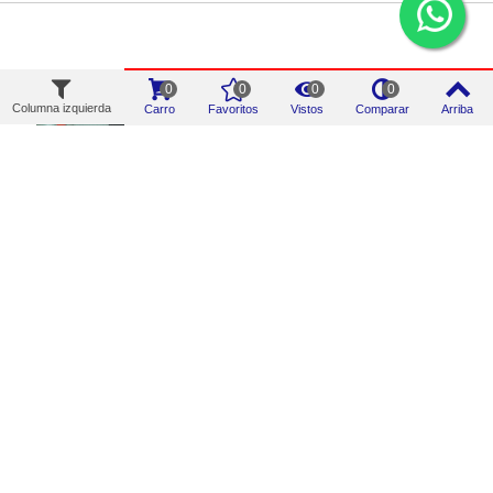
0
0
0
0
Columna izquierda
Carro
Favoritos
Vistos
Comparar
Arriba
Añadir al carrito
Añadir al carrito
Grapadora Unicair
Regla Festool FS 1400
NOVA 80/16
Mm
Referencia: 207205
Referencia: 015088
113,89 €
118,58 €
(IVA inc.)
(IVA inc.)