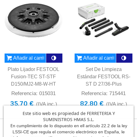
Añadir al carrito
Añadir al carrito
Plato Lijador FESTOOL
Set De Limpieza
Fusion-TEC ST-STF
Estándar FESTOOL RS-
D150/MJ2-M8-W-HT
ST D 27/36-Plus
Referencia: 015031
Referencia: 715441
35,70 €
82,80 €
(IVA inc.)
(IVA inc.)
Este sitio web es propiedad de FERRETERIA Y
SUMINISTROS HMAS S.L.
E
n cumplimiento de lo dispuesto en ell artículo 22.2 de la ley
LSSI-CE que regula el comercio electrónico en España, le