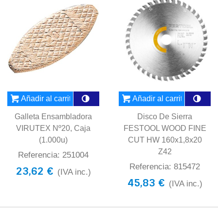
Añadir al carrito
Añadir al carrito
Galleta Ensambladora
Disco De Sierra
VIRUTEX Nº20, Caja
FESTOOL WOOD FINE
(1.000u)
CUT HW 160x1,8x20
Z42
Referencia: 251004
Referencia: 815472
23,62 €
(IVA inc.)
45,83 €
(IVA inc.)