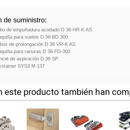
 de suministro:
ubo de empuñadura acodado D 36 HR-K AS
oquilla para suelos D 36 BD 300
ubos de prolongación D 36 VR-K AS
oquilla para ranuras D 36 FD-300
incel de aspiración D 36 SP
ystainer SYS3 M 137
n este producto también han com