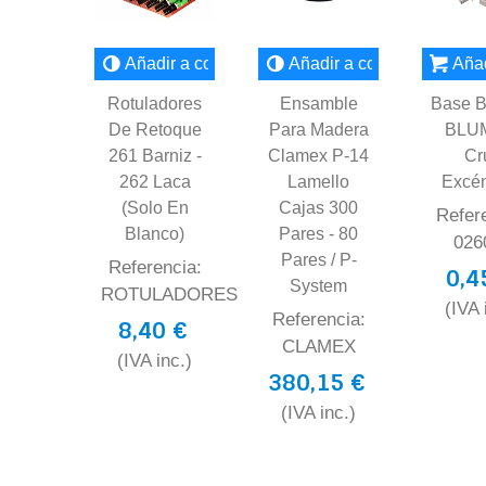
Añadir a comparar
Añadir a comparar
Añad
Rotuladores
Ensamble
Base B
De Retoque
Para Madera
BLU
261 Barniz -
Clamex P-14
Cr
262 Laca
Lamello
Excén
(solo En
Cajas 300
Refer
Blanco)
Pares - 80
026
Pares / P-
Referencia:
0,4
System
ROTULADORES
(IVA 
Referencia:
8,40 €
CLAMEX
(IVA inc.)
380,15 €
(IVA inc.)