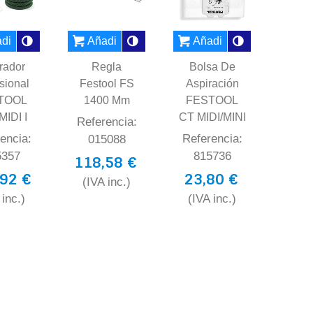
dir al carrito
Añadir al carrito
Añadir al carrito
rador
Regla
Bolsa De
sional
Festool FS
Aspiración
TOOL
1400 Mm
FESTOOL
MIDI I
CT MIDI/MINI
Referencia:
encia:
Referencia:
015088
5357
815736
118,58 €
92 €
23,80 €
(IVA inc.)
 inc.)
(IVA inc.)