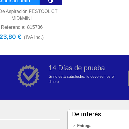
ñadir al carrito
 De Aspiración FESTOOL CT
MIDI/MINI
Referencia: 815736
23,80 €
(IVA inc.)
14 Días de prueba
Si no está satisfecho, le devolvemos el
dinero
De interés...
Entrega