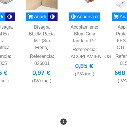
ir al carrito
Añadir al carrito
Añadir a comparar
Aña
isagra
Bisagra
Acoplamientos
Aspi
M En
BLUM Recta
Blum Guía
Profe
uz
MT (sin
Tandem T51
FES
trica
Freno)
CTL 
Referencia:
encia:
Referencia:
Refer
ACOPLAMIENTOS
005
026001
01
0,85 €
5 €
0,97 €
568,
(IVA inc.)
inc.)
(IVA inc.)
(IVA
1