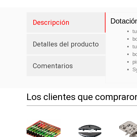
Dotación
Descripción
t
b
Detalles del producto
t
b
p
Comentarios
S
Los clientes que compraro