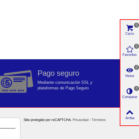
0
Carro
0
Favoritos
0
Pago seguro
Vistos
Mediante comunicación SSL y
plataformas de Pago Seguro
0
Comparar
Arriba
Sitio protegido por reCAPTCHA.
Privacidad
-
Términos