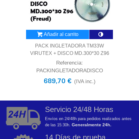
Añadir al carrito
PACK INGLETADORA TM33W
VIRUTEX + DISCO MD.300*30 Z96
Referencia:
PACKINGLETADORADISCO
689,70 €
(IVA inc.)
Servicio 24/48 Horas
Envíos en 24/48h para pedidos realizados antes
Generalmente 24h.
de las 15:30h.
14 Días de prueba