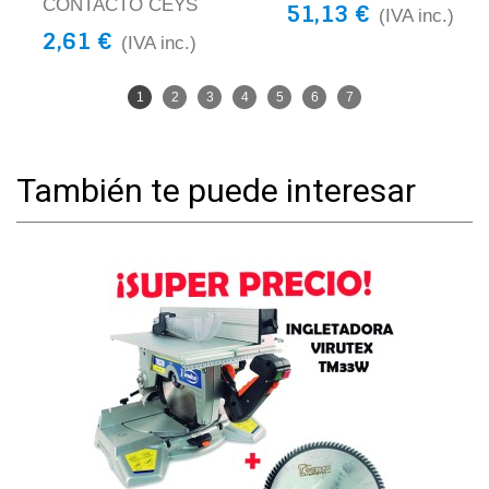
CONTACTO CEYS
51,13 €
(IVA inc.)
2,61 €
(IVA inc.)
1
2
3
4
5
6
7
También te puede interesar