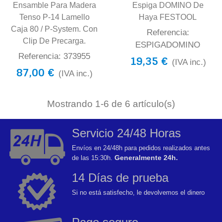
Ensamble Para Madera
Espiga DOMINO De
Tenso P-14 Lamello
Haya FESTOOL
Caja 80 / P-System. Con
Referencia:
Clip De Precarga.
ESPIGADOMINO
Referencia: 373955
19,35 €
(IVA inc.)
87,00 €
(IVA inc.)
Mostrando
1
-6 de 6 artículo(s)
Servicio 24/48 Horas
Envíos en 24/48h para pedidos realizados antes
Generalmente 24h.
de las 15:30h.
14 Días de prueba
Si no está satisfecho, le devolvemos el dinero