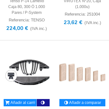
Tenso P-14 Lamello
VIRUTEX Nº20, Caja
Caja 80, 300 Ó 1.000
(1.000u)
Pares / P-System
Referencia: 251004
Referencia: TENSO
23,62 €
(IVA inc.)
224,00 €
(IVA inc.)
Añadir al carrito
Añadir a comparar