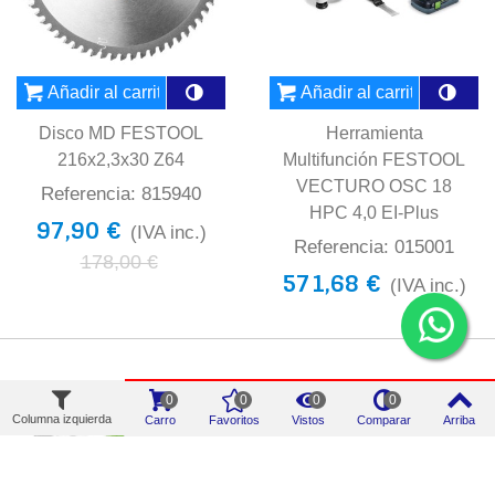
Añadir al carrito
Añadir al carrito
Disco MD FESTOOL
Herramienta
216x2,3x30 Z64
Multifunción FESTOOL
VECTURO OSC 18
Referencia: 815940
HPC 4,0 EI-Plus
97,90 €
(IVA inc.)
Referencia: 015001
178,00 €
571,68 €
(IVA inc.)
0
0
0
0
Columna izquierda
Carro
Favoritos
Vistos
Comparar
Arriba