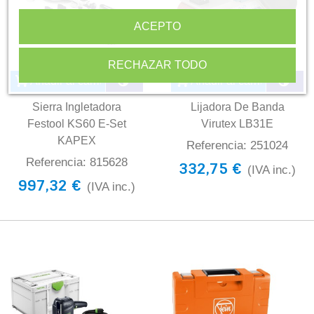
ACEPTO
RECHAZAR TODO
Añadir al carrito
Añadir al carrito
Sierra Ingletadora
Lijadora De Banda
Festool KS60 E-Set
Virutex LB31E
KAPEX
Referencia: 251024
Referencia: 815628
332,75 €
(IVA inc.)
997,32 €
(IVA inc.)