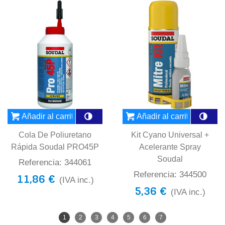
Añadir al carrito
Añadir al carrito
Cola De Poliuretano
Kit Cyano Universal +
Rápida Soudal PRO45P
Acelerante Spray
Soudal
Referencia: 344061
Referencia: 344500
11,86 €
(IVA inc.)
5,36 €
(IVA inc.)
1
2
3
4
5
6
7