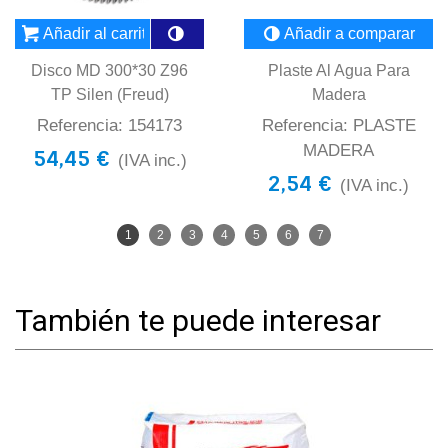
Añadir al carrito
Añadir a comparar
Disco MD 300*30 Z96
Plaste Al Agua Para
TP Silen (Freud)
Madera
Referencia: 154173
Referencia: PLASTE
MADERA
54,45 €
(IVA inc.)
2,54 €
(IVA inc.)
1
2
3
4
5
6
7
También te puede interesar