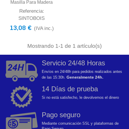
Masilla Para Madera
Referencia:
SINTOBOIS
13,08 €
(IVA inc.)
Mostrando
1
-1 de 1 artículo(s)
Servicio 24/48 Horas
Envíos en 24/48h para pedidos realizados antes
Generalmente 24h.
de las 15:30h.
14 Días de prueba
Si no está satisfecho, le devolvemos el dinero
Pago seguro
Mediante comunicación SSL y plataformas de
Pago Seguro